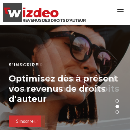
S'INSCRIRE
SIMULATEUR
Optimisez dès à présent
Estimez le montant réel
vos revenus de droits
de vos revenus de droits
d'auteur
d'auteur
S'inscrire
Simulateur