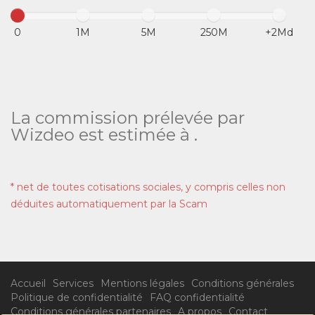
0
1M
5M
250M
+2Md
La commission prélevée par
Wizdeo est estimée à
.
* net de toutes cotisations sociales, y compris celles non
déduites automatiquement par la Scam
Accueil
Services
Mentions légales
Conditions générales
Politique de confidentialité
FAQ confidentialité
Conditions générales partenaires
A propos
Contact