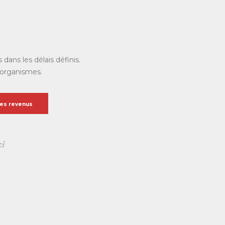
ans les délais définis.
s organismes.
es revenus
i