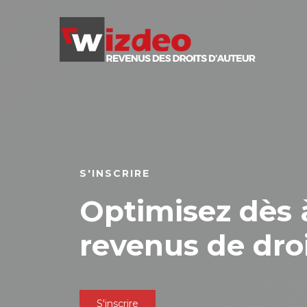
S'INSCRIRE
SIMULATEUR
Optimisez dès 
Estimez le mon
revenus de droi
revenus de droi
S'inscrire
Simulateur