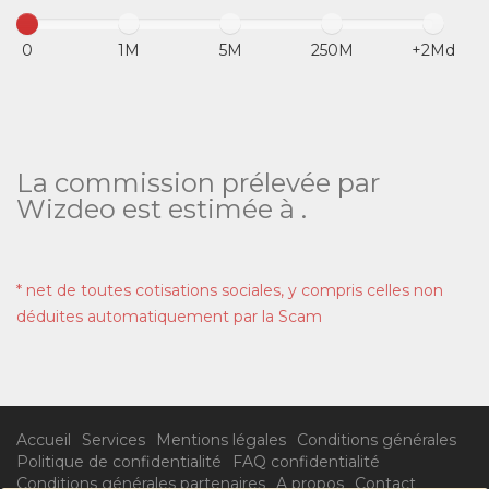
0
1M
5M
250M
+2Md
La commission prélevée par
Wizdeo est estimée à
.
* net de toutes cotisations sociales, y compris celles non
déduites automatiquement par la Scam
Accueil
Services
Mentions légales
Conditions générales
Politique de confidentialité
FAQ confidentialité
Conditions générales partenaires
A propos
Contact