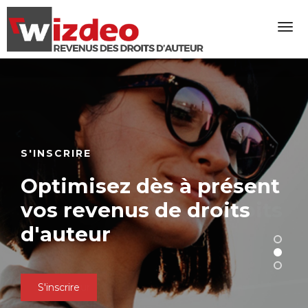
S'INSCRIRE
SIMULATEUR
Optimisez dès à présent
Estimez le montant réel
vos revenus de droits
de vos revenus de droits
d'auteur
d'auteur
S'inscrire
Simulateur